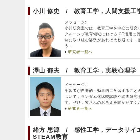
小川 修史 / 教育工学，人間支援工学
メッセージ:
小川研究室では，教育工学を中心に研究
クルーシブ教育領域におけるICT活用に
剣に取り組む姿勢があれば大歓迎です．
う．
♦
研究者一覧へ
澤山 郁夫 / 教育工学，実験心理学
メッセージ:
学習者が自発的・効果的に学習すること
ついて，ランダム化比較試験や調査研究
す。ぜひ，皆さんのお考えを聞かせてく
♦
研究者一覧へ
緒方 思源 / 感性工学，データサイ
STEAM教育