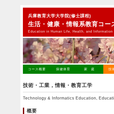
兵庫教育大学大学院(修士課程)
生活・健康・情報系教育コー
Education in Human Life, Health, and Information
コース概要
保健体育
家 庭
技
技術・工業，情報・教育工学
Technology & Informatics Education, Educat
概要