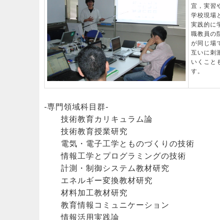
宜，実習
学校現場
実践的に
職教員の
が同じ場
互いに刺
いくこと
す。
-専門領域科目群-
技術教育カリキュラム論
技術教育授業研究
電気・電子工学とものづくりの技術
情報工学とプログラミングの技術
計測・制御システム教材研究
エネルギー変換教材研究
材料加工教材研究
教育情報コミュニケーション
情報活用実践論