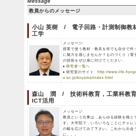
Message
教員からのメッセージ
小山 英樹 / 電子回路・計測制御教
工学
メッセージ:
授業で使う教材・教具を何でも自分で作
に魅力を感じませんか？ものづくり（電子
の技術をぜひ身に付けてください．
♦
研究者一覧へ
♦ 研究室のサイト:
http://www.life.hyog
u.ac.jp/koyama/index.html
森山 潤 / 技術科教育，工業科教
ICT活用
メッセージ:
教員という仕事は，あらゆる経験を糧と
す。大学院で，いろいろなことにチャレ
の幅を広げてみて下さい。これから出会
に。。。