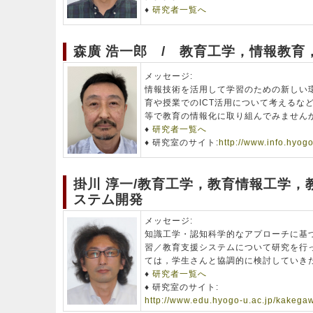
♦
研究者一覧へ
森廣 浩一郎 / 教育工学，情報教育，
メッセージ:
情報技術を活用して学習のための新しい
育や授業でのICT活用について考えるな
等で教育の情報化に取り組んでみません
♦
研究者一覧へ
♦ 研究室のサイト:
http://www.info.hyogo
掛川 淳一/教育工学，教育情報工学，
ステム開発
メッセージ:
知識工学・認知科学的なアプローチに基づ
習／教育支援システムについて研究を行
ては，学生さんと協調的に検討していき
♦
研究者一覧へ
♦ 研究室のサイト:
http://www.edu.hyogo-u.ac.jp/kakega